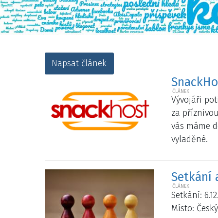
Napsat článek
SnackHos
Vývojáři pot
za příznivou
vás máme dob
vyladěné.
Setkání a
Setkání: 6.1
Místo: Český