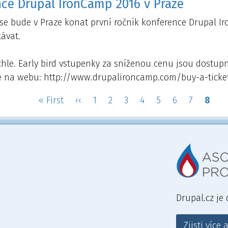
ce Drupal IronCamp 2016 v Praze
 se bude v Praze konat první ročník konference Drupal I
ávat.
chle. Early bird vstupenky za sníženou cenu jsou dostupn
e na webu: http://www.drupalironcamp.com/buy-a-ticket
First
« First
Předchozí
‹‹
Page
1
Page
2
Page
3
Page
4
Page
5
Page
6
Page
7
Aktuá
8
page
stránka
strán
Drupal.cz je
Zjisti více