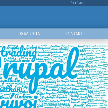
PŘIHLÁSIT SE
User
account
menu
KOMUNITA
KONTAKT