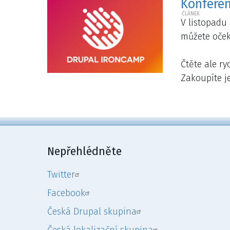
Konferen
V listopadu
můžete oček
Čtěte ale ry
Zakoupíte j
Pagination
Nepřehlédněte
Twitter
Facebook
Česká Drupal skupina