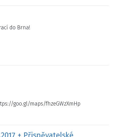
ací do Brna!
 https://goo.gl/maps/fhzeGWzXmHp
.2017 + Přispěvatelské