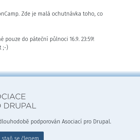
ronCamp. Zde je malá ochutnávka toho, co
é pouze do páteční půlnoci 16.9. 23:59!
 ;-)
lní
ka
 dlouhodobě podporován Asociací pro Drupal.
 a staň se členem