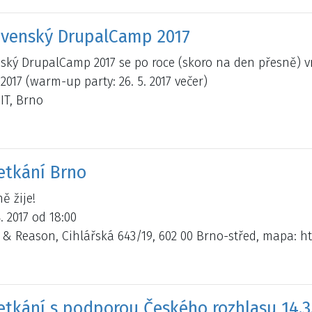
ovenský DrupalCamp 2017
ský DrupalCamp 2017 se po roce (skoro na den přesně) vr
 2017 (warm-up party: 26. 5. 2017 večer)
IT, Brno
etkání Brno
ě žije!
. 2017 od 18:00
f & Reason, Cihlářská 643/19, 602 00 Brno-střed, mapa:
etkání s podporou Českého rozhlasu 14.3