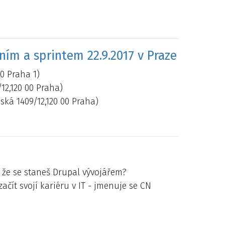
ím a sprintem 22.9.2017 v Praze
00 Praha 1)
/12,120 00 Praha)
dská 1409/12,120 00 Praha)
, že se staneš Drupal vývojářem?
ačít svojí kariéru v IT - jmenuje se CN