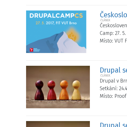
Českosl
Českosloven
Camp: 27. 5.
Místo: VUT F
Drupal s
Drupal v Brn
Setkání: 24.4
Místo: Proo
Drupal s