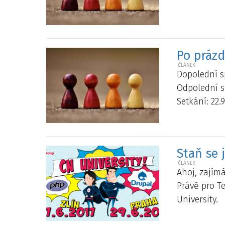
Po prázd
Dopolední sp
Odpolední sp
Setkání: 22.
Staň se 
Ahoj, zajím
Právě pro Te
University.