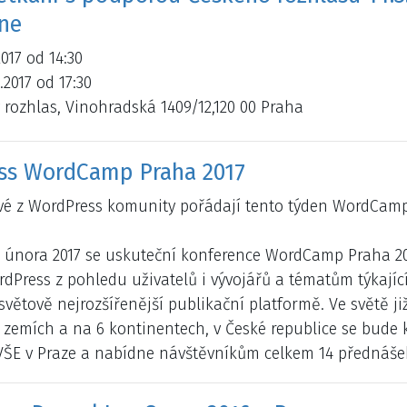
ne
2017 od 14:30
.2017 od 17:30
 rozhlas, Vinohradská 1409/12,120 00 Praha
ss WordCamp Praha 2017
vé z WordPress komunity pořádají tento týden WordCamp
. února 2017 se uskuteční konference WordCamp Praha 20
dPress z pohledu uživatelů i vývojářů a tématům týkajíc
osvětově nejrozšířenější publikační platformě. Ve světě 
 zemích a na 6 kontinentech, v České republice se bude k
VŠE v Praze a nabídne návštěvníkům celkem 14 přednášek