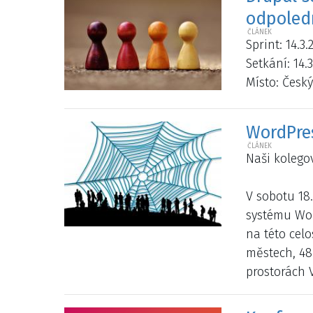
odpoled
Sprint: 14.3.
Setkání: 14.3
Místo: Český
WordPre
Naši kolego
V sobotu 18
systému Wor
na této cel
městech, 48
prostorách 