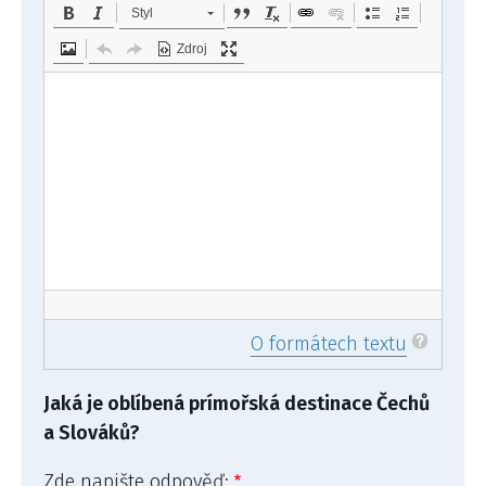
Styl
Zdroj
O formátech textu
Jaká je oblíbená prímořská destinace Čechů
a Slováků?
Zde napište odpověď: