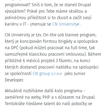
programovat? Sníš o tom, že se staneš Drupal
vývojářem? Právě pro Tebe máme skvělou a
jediněčnou příležitost si to zkusit a začít svojí
kariéru v IT - jmenuje se
CN University
.
CN University je tzv. On-the-job trainee program,
který je koncipován formou brigády a spolupráce
na DPČ (pokud můžeš pracovat na full time, tak
samozřejmě klasickou pracovní smlouvou). Během
přibližně 6 měsíců projdeš 3 fázemi, na konci
kterých dostaneš pracovní nabídku na spolupráci
se společností
CN group s.r.o.
jako Junior
Developer.
Aktuálně rozbíháme další kolo programu -
zaměřené na weby, PHP a s důrazem na Drupal.
Tentokráte hledáme talent do naší pobočky ve