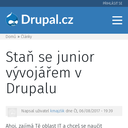
Přejít
PŘIHLÁSIT SE
User
k
hlavnímu
account
obsahu
menu
Domů
Články
Drobečková
Staň se junior
navigace
vývojářem v
Drupalu
Napsal uživatel
kmajzlik
dne
Čt, 06/08/2017 - 19:39
Ahoj, zajímá Tě oblast IT a chceš se naučit