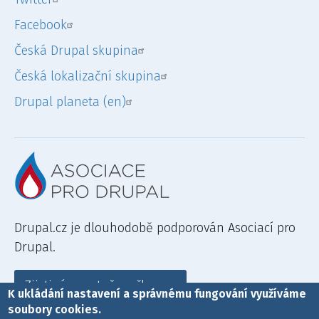
Facebook
Česká Drupal skupina
Česká lokalizační skupina
Drupal planeta (en)
Drupal.cz je dlouhodobě podporován Asociací pro
Drupal.
Zjisti více a staň se členem
K ukládání nastavení a správnému fungování využíváme
soubory cookies.