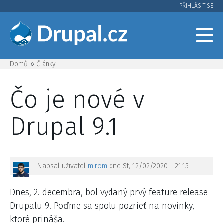
Přejít
PŘIHLÁSIT SE
User
k
hlavnímu
account
obsahu
menu
Domů
Články
Drobečková
Čo je nové v
navigace
Drupal 9.1
Napsal uživatel
mirom
dne
St, 12/02/2020 - 21:15
Dnes, 2. decembra, bol vydaný prvý feature release
Drupalu 9. Poďme sa spolu pozrieť na novinky,
ktoré prináša.