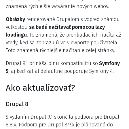
znamená rýchlejšie vytváranie nových webov.
Obrázky
renderované Drupalom s vopred známou
veľkosťou
sa budú načítavať pomocou lazy-
loadingu
. To znamená, že prehliadač ich načíta až
vtedy, keď sa zobrazujú vo viewporte používateľa.
Toto znamená rýchlejšie načítanie celej stránky.
Drupal 9.1 prináša plnú kompatibilitu so
Symfony
5
, aj keď zatiaľ defaultne podporuje Symfony 4.
Ako aktualizovať?
Drupal 8
S vydaním Drupal 9.1 skončila podpora pre Drupal
8.8.x. Podpora pre Drupal 8.9.x je plánovaná do