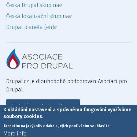
Česká Drupal skupina
Česká lokalizační skupina
Drupal planeta (en)
Drupal.cz je dlouhodobě podporován Asociací pro
Drupal.
Zjisti více a staň se členem
K ukládání nastavení a správnému fungování využíváme
soubory cookies.
Tapnutím na jakýkoliv odakz s jejich používáním souhlasíte.
More info
Drupal je registrovaná ochranná známka
Driese Buytaerta
.
Drupal