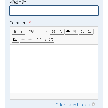
Předmět
Comment
Styl
Zdroj
O formátech textu