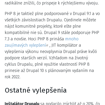
radikálne znížili, čo prispeje k rýchlejšiemu vývoju.
PHP 8 je taktiež plne podporované v Drupal 9.1 a vo
všetkých závislostiach Drupalu. Ojedinele môžete
nájsť komunitné projekty, ktoré ešte plne
kompatibilné nie sú. Drupal 9 stále podporuje PHP
7.3 a novšie. Hoci PHP 8 prináša
mnoho
zaujímavých vylepšení
, JIT kompilátor a
vylepšenia výkonu neovplyvnia Drupal práve kvôli
podpore starších verzií. Vzhľadom na životný
cyklus Drupalu, plné využitie vlastností PHP 8
prinesie až Drupal 10 s plánovaným vydaním na
rok 2022.
Ostatné vylepšenia
Inštalátor Drupalu
sa podarilo zrýchliť až o 20%, čo