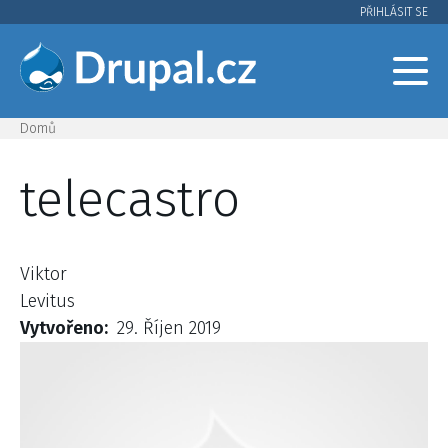
Přejít
PŘIHLÁSIT SE
User
k
hlavnímu
account
obsahu
menu
Domů
Drobečková
telecastro
navigace
Viktor
Levitus
Vytvořeno
29. Říjen 2019