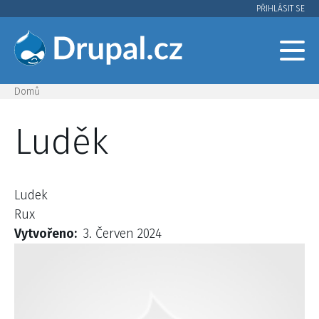
Přejít
PŘIHLÁSIT SE
User
k
hlavnímu
account
obsahu
menu
Domů
Drobečková
Luděk
navigace
Ludek
Rux
Vytvořeno
3. Červen 2024