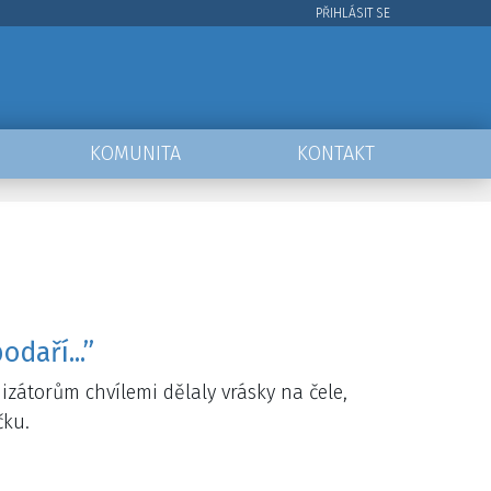
PŘIHLÁSIT SE
User
account
menu
KOMUNITA
KONTAKT
daří...”
zátorům chvílemi dělaly vrásky na čele,
čku.