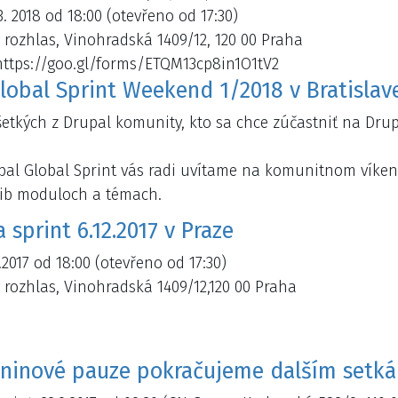
 3. 2018 od 18:00 (otevřeno od 17:30)
 rozhlas, Vinohradská 1409/12, 120 00 Praha
 https://goo.gl/forms/ETQM13cp8in1O1tV2
lobal Sprint Weekend 1/2018 v Bratislav
etkých z Drupal komunity, kto sa chce zúčastniť na Drupa
pal Global Sprint vás radi uvítame na komunitnom víke
rib moduloch a témach.
 sprint 6.12.2017 v Praze
2.2017 od 18:00 (otevřeno od 17:30)
 rozhlas, Vinohradská 1409/12,120 00 Praha
ninové pauze pokračujeme dalším setkán