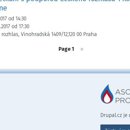
ne
2017 od 14:30
.2017 od 17:30
 rozhlas, Vinohradská 1409/12,120 00 Praha
Page 1
Následující
››
stránka
Drupal.cz je