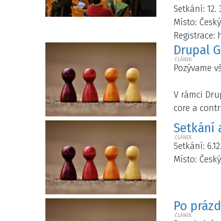
Setkání: 12.
Místo: Český
Registrace:
Drupal G
Pozývame vš
V rámci Dru
core a cont
Setkání a
Setkání: 6.1
Místo: Český
Po prázd