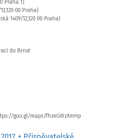
00 Praha 1)
/12,120 00 Praha)
dská 1409/12,120 00 Praha)
ací do Brna!
 https://goo.gl/maps/fhzeGWzXmHp
.2017 + Přispěvatelské