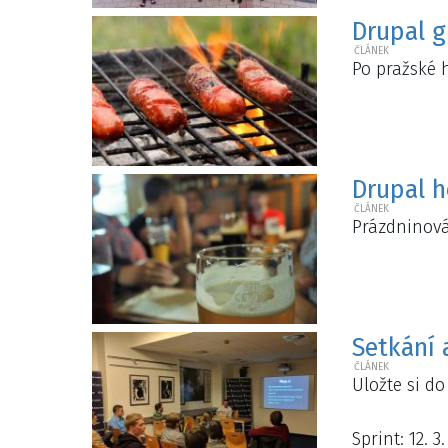
Drupal g
Po pražské 
Drupal h
Prázdninová 
Setkání a
Uložte si do
Sprint: 12. 3