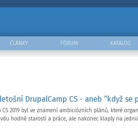
ČLÁNKY
FÓRUM
KATALOG
 letošní DrupalCamp CS - aneb “když se po
CS 2019 byl ve znamení ambiciózních plánů, které organi
avdu hodně starostí a práce, ale nakonec klaply na jedni