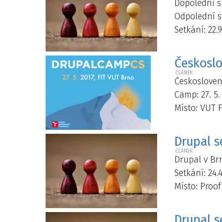
Dopolední sp
Odpolední sp
Setkání: 22.
Českosl
Českosloven
Camp: 27. 5.
Místo: VUT F
Drupal s
Drupal v Brn
Setkání: 24.4
Místo: Proo
Drupal s