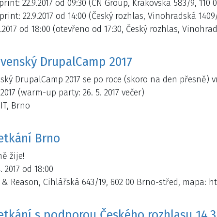
rint: 22.9.2017 od 09:30 (CN Group, Krakovská 583/9, 110 
rint: 22.9.2017 od 14:00 (Český rozhlas, Vinohradská 1409
9.2017 od 18:00 (otevřeno od 17:30, Český rozhlas, Vinohra
ovenský DrupalCamp 2017
ský DrupalCamp 2017 se po roce (skoro na den přesně) vr
 2017 (warm-up party: 26. 5. 2017 večer)
IT, Brno
etkání Brno
ě žije!
. 2017 od 18:00
f & Reason, Cihlářská 643/19, 602 00 Brno-střed, mapa:
etkání s podporou Českého rozhlasu 14.3