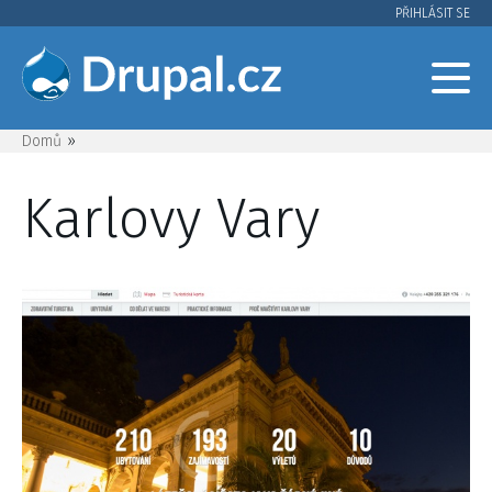
Přejít
PŘIHLÁSIT SE
User
k
hlavnímu
account
obsahu
menu
Domů
Drobečková
Karlovy Vary
navigace