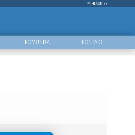
PŘIHLÁSIT SE
User
account
menu
KOMUNITA
KONTAKT