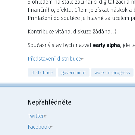
S ohledem na stále začínající digitalizaci a
finančního, efektu. Cílem je získat náskok a 
Přihlášení do soutěže je hlavně za účelem p
Kontribuce vítána, diskuze žádána. :)
Současný stav bych nazval
early alpha
, jde 
Představení distribuce
distribuce
government
work-in-progress
Nepřehlédněte
Twitter
Facebook