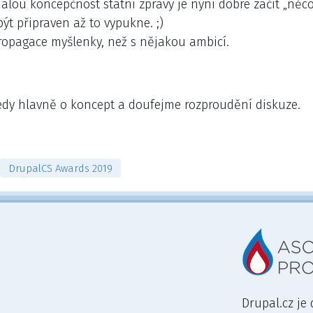
 malou koncepčnost státní zprávy je nyní dobré začít „ně
být připraven až to vypukne. ;)
ropagace myšlenky, než s nějakou ambicí.
tedy hlavně o koncept a doufejme rozproudění diskuze.
DrupalCS Awards 2019
Drupal.cz je