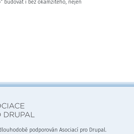
co“ budovat i bez okamžitého, nejen
 dlouhodobě podporován Asociací pro Drupal.