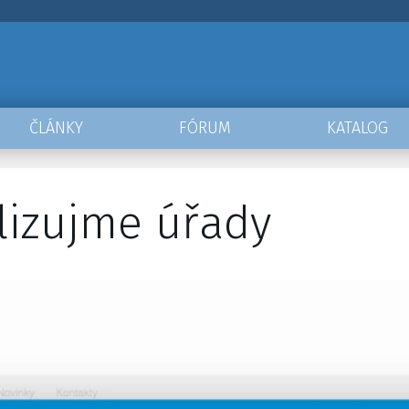
ČLÁNKY
FÓRUM
KATALOG
lizujme úřady