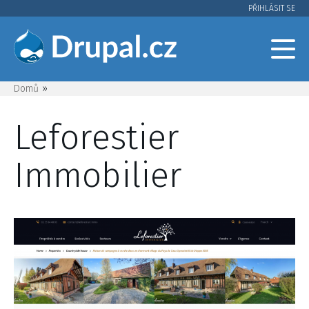
Přejít
PŘIHLÁSIT SE
User
k
hlavnímu
account
obsahu
menu
Domů
Drobečková
Leforestier
navigace
Immobilier