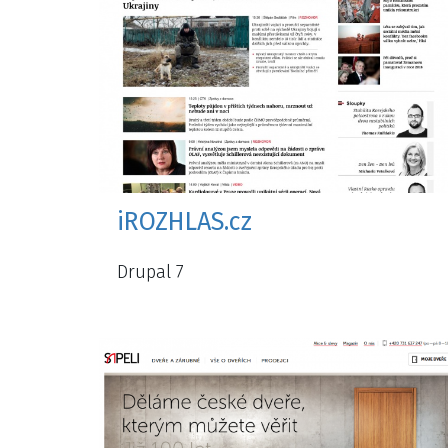
iROZHLAS.cz
Drupal 7