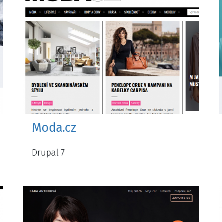
Moda.cz
Drupal 7