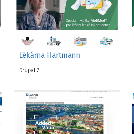
Lékárna Hartmann
Drupal 7