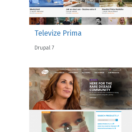
Televize Prima
Drupal 7