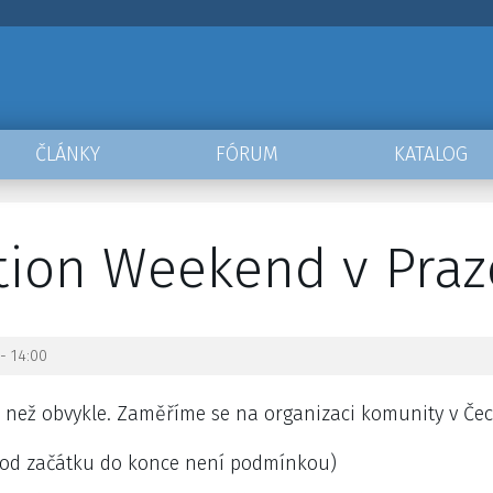
ČLÁNKY
FÓRUM
KATALOG
tion Weekend v Praze
- 14:00
u než obvykle. Zaměříme se na organizaci komunity v Če
ast od začátku do konce není podmínkou)