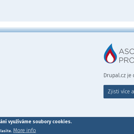
Drupal.cz je
Zjisti více
ání využíváme soubory cookies.
.
Drupal Hosting
powered by Acquia Cloud. |
UpTime
Přihlásit se
More info
lasíte.