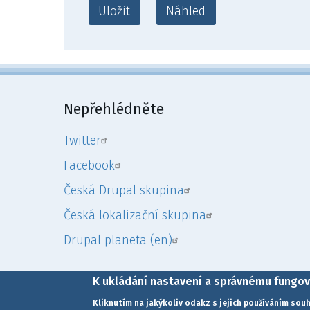
Nepřehlédněte
Twitter
Facebook
Česká Drupal skupina
Česká lokalizační skupina
Drupal planeta (en)
K ukládání nastavení a správnému fungov
Drupal je registrovaná ochranná známka
Driese Buytaerta
Kliknutím na jakýkoliv odakz s jejich používáním souh