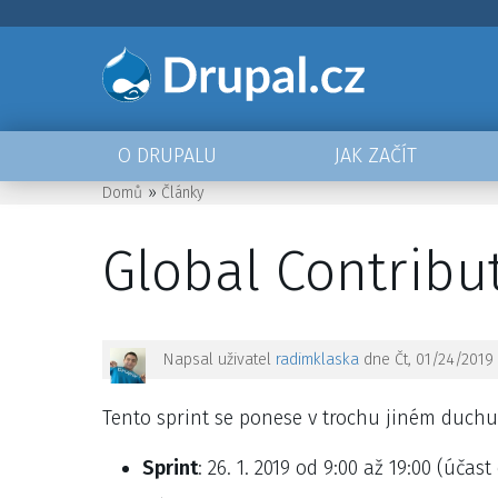
Přejít
k
hlavnímu
obsahu
O DRUPALU
JAK ZAČÍT
Main
Domů
Články
navigation
Drobečková
Global Contribu
navigace
Napsal uživatel
radimklaska
dne
Čt, 01/24/2019 
Tento sprint se ponese v trochu jiném duch
Sprint
: 26. 1. 2019 od 9:00 až 19:00 (úč