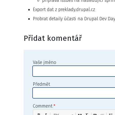
příprava issues na následující sprin
Export dat z preklady.drupal.cz
Probrat detaily účasti na Drupal Dev Da
Přidat komentář
Vaše jméno
Předmět
Comment
Styl