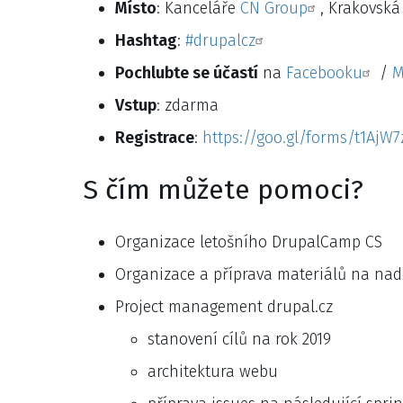
Místo
: Kanceláře
CN Group
, Krakovská
Hashtag
:
#drupalcz
Pochlubte se účastí
na
Facebooku
/
M
Vstup
: zdarma
Registrace
:
https://goo.gl/forms/t1AjW
S čím můžete pomoci?
Organizace letošního DrupalCamp CS
Organizace a příprava materiálů na nadc
Project management drupal.cz
stanovení cílů na rok 2019
architektura webu