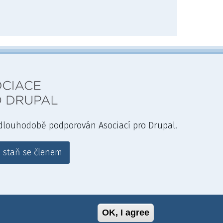
 dlouhodobě podporován Asociací pro Drupal.
 a staň se členem
OK, I agree