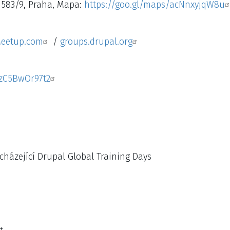
 583/9, Praha, Mapa:
https://goo.gl/maps/acNnxyjqW8u
eetup.com
/
groups.drupal.org
7zC5BwOr97t2
házející Drupal Global Training Days